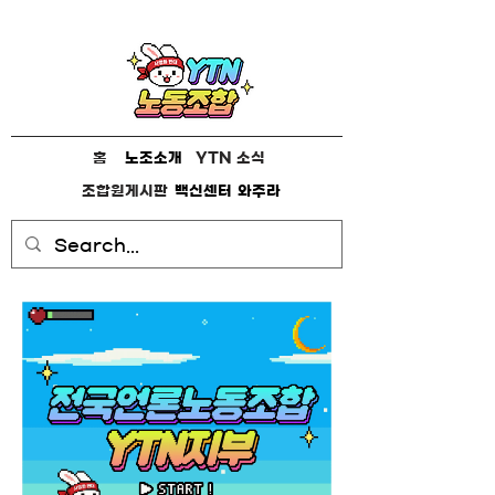
홈
노조소개
YTN 소식
조합원게시판
백신센터
와주라