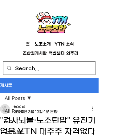
홈
노조소개
YTN 소식
조합원게시판
백신센터
와주라
게시물
All Posts
동오 한
All Posts
2024년 3월 19일
1분 분량
"검사뇌물·노조탄압" 유진기
노보
업은 YTN 대주주 자격없다
조합원통신