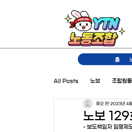
홈
All Posts
노보
조합원통
동오 한
2023년 4
노보 129호
- 보도책임자 임명제도