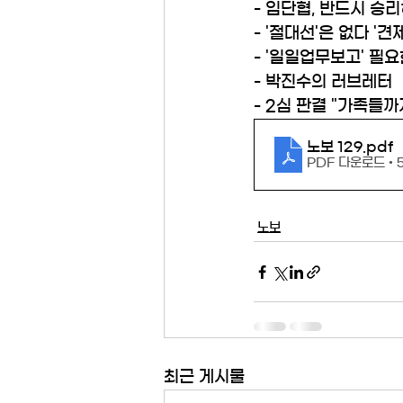
- 임단협, 반드시 승
- '절대선'은 없다 '견
- '일일업무보고' 필요
- 박진수의 러브레터 
- 2심 판결 "가족들까
노보 129
.pdf
PDF 다운로드 • 
노보
최근 게시물