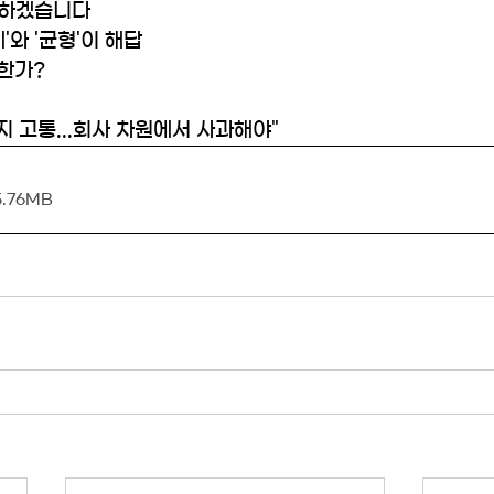
리하겠습니다 
제'와 '균형'이 해답 
한가? 
지 고통...회사 차원에서 사과해야"
5.76MB