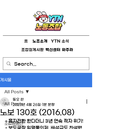
홈
노조소개
YTN 소식
조합원게시판
백신센터
와주라
게시물
All Posts
동오 한
All Posts
2023년 4월 26일
1분 분량
노보 130호 (2016.08)
노보
- 흑자전환 한다더니 3년 연속 적자 위기!
조합원통신
- 보도국장 임명동의제, 배석규도 찬성했