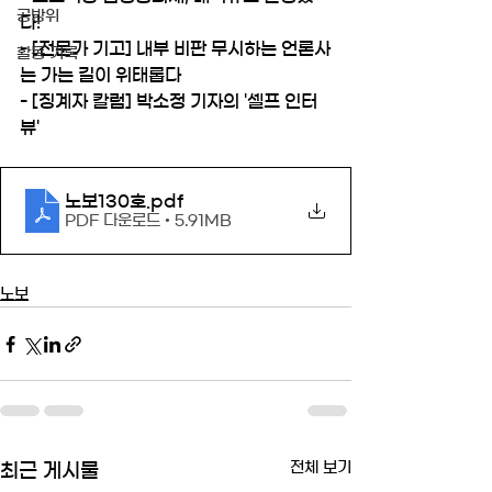
공방위
다!
- [전문가 기고] 내부 비판 무시하는 언론사
활동 기록
는 가는 길이 위태롭다
- [징계자 칼럼] 박소정 기자의 '셀프 인터
뷰'
노보130호
.pdf
PDF 다운로드 • 5.91MB
노보
전체 보기
최근 게시물