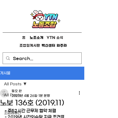
홈
노조소개
YTN 소식
조합원게시판
백신센터
와주라
게시물
All Posts
동오 한
All Posts
2023년 4월 26일
1분 분량
노보 136호 (2019.11)
노보
- 주52시간 근무제 협약 체결
조합원통신
- 2019년 시간외수당 지급 조견표