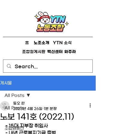
홈
노조소개
YTN 소식
조합원게시판
백신센터
와주라
게시물
All Posts
동오 한
All Posts
2023년 4월 26일
1분 분량
노보 141호 (2022.11)
노보
- 15대 지부장 취임사
조합원통신
- 내년 근로복지기금 출범