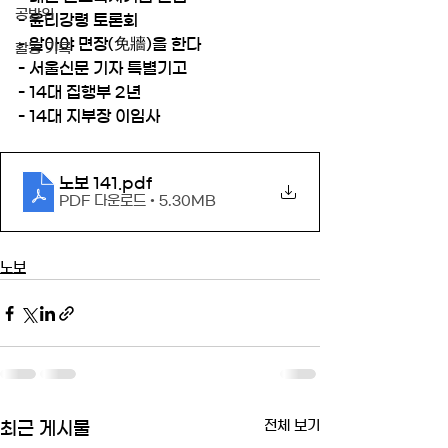
공방위
- 윤리강령 토론회
- 알아야 면장(免牆)을 한다
활동 기록
- 서울신문 기자 특별기고
- 14대 집행부 2년
- 14대 지부장 이임사
노보 141
.pdf
PDF 다운로드 • 5.30MB
노보
전체 보기
최근 게시물