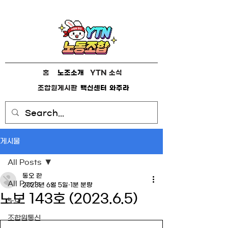
홈
노조소개
YTN 소식
조합원게시판
백신센터
와주라
게시물
All Posts
동오 한
All Posts
2023년 6월 5일
1분 분량
노보 143호 (2023.6.5)
노보
조합원통신