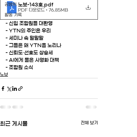
노보-143호
.pdf
공방위
PDF 다운로드 • 76.85MB
활동 기록
- 신입 조합원들 대환영
- YTN의 주인은 우리
- 세미나 속 말말말
- 그들은 왜 YTN을 노리나
- 신뢰도·선호도 상승세
- AI에게 물은 사영화 대책
- 조합원 소식
노보
전체 보기
최근 게시물