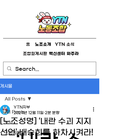
홈
노조소개
YTN 소식
조합원게시판
백신센터
와주라
게시물
All Posts
YTN지부
All Posts
2024년 12월 11일
2분 분량
[노조성명] ‘내란 수괴 지지
노보
선언’ 배승희를 하차시켜라!
조합원통신