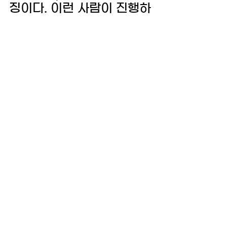
징이다. 이런 사람이 진행하
는 YTN 라디오를 누가 듣
겠는가? 내란 수괴에 대한 
지지 선언을 공개적으로 하
는 건 언론윤리에 어긋나는 
일이며 YTN의 명예에 먹
칠하는 짓이다. 
내란 수괴를 두둔한 건 배 
씨만이 아니다. 공정언론국
민연대 활동을 하며 유튜브 
방송에서 윤석열과 김건희
를 감싸고 돌았던 것이 김
백 사장이다. 윤석열 정권 
언론장악을 개혁이라고 칭
송하던 자들이 김백 사장 옆
에 붙어 온갖 높은 자리를 