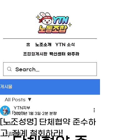
홈
노조소개
YTN 소식
조합원게시판
백신센터
와주라
게시물
All Posts
YTN지부
All Posts
2025년 1월 3일
2분 분량
[노조성명] 단체협약 준수하
노보
고, 징계 철회하라!
조합원통신