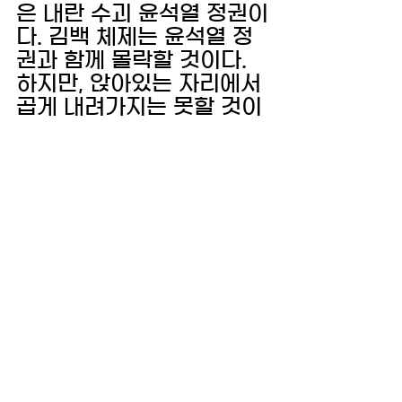
은 내란 수괴 윤석열 정권이
다. 김백 체제는 윤석열 정
권과 함께 몰락할 것이다. 
하지만, 앉아있는 자리에서 
곱게 내려가지는 못할 것이
다. YTN의 소중한 가치인 
공정방송제도를 파괴하고, 
부당 징계를 일삼고, 심지
어 민원사주에까지 가담해 
YTN에 해악을 끼친 죄, 반
드시 따져서 책임을 물을 것
이다.
2025년 1월 3일
전국언론노동조합 YTN 지
부