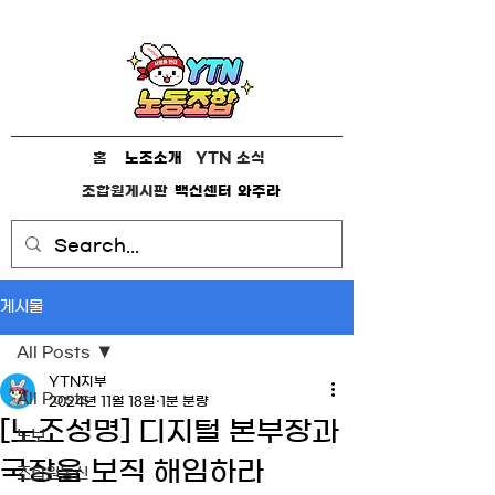
홈
노조소개
YTN 소식
조합원게시판
백신센터
와주라
게시물
All Posts
YTN지부
All Posts
2024년 11월 18일
1분 분량
[노조성명] 디지털 본부장과
노보
국장을 보직 해임하라
조합원통신