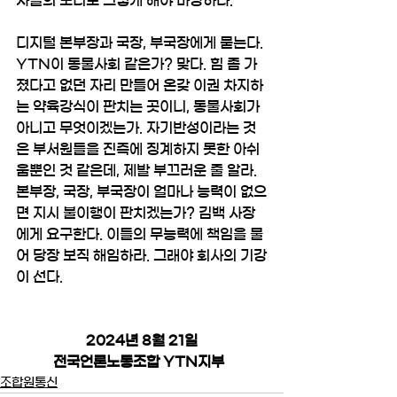
자들의 도리로 그렇게 해야 마땅하다.
디지털 본부장과 국장, 부국장에게 묻는다. 
YTN이 동물사회 같은가? 맞다. 힘 좀 가
졌다고 없던 자리 만들어 온갖 이권 차지하
는 약육강식이 판치는 곳이니, 동물사회가 
아니고 무엇이겠는가. 자기반성이라는 것
은 부서원들을 진즉에 징계하지 못한 아쉬
움뿐인 것 같은데, 제발 부끄러운 줄 알라. 
본부장, 국장, 부국장이 얼마나 능력이 없으
면 지시 불이행이 판치겠는가? 김백 사장
에게 요구한다. 이들의 무능력에 책임을 물
어 당장 보직 해임하라. 그래야 회사의 기강
이 선다.
2024년 8월 21일
전국언론노동조합 YTN지부  
조합원통신