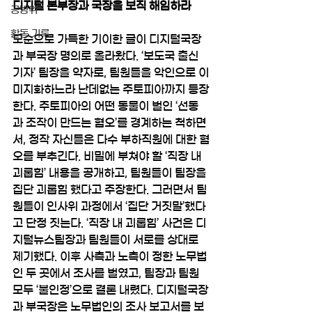
디지털 본부장과 국장을 보직 해임하라
공방위
활동 기록
모순으로 가득한 기이한 글이 디지털국장
과 부국장 명의로 올라왔다. ‘보도국 출신 
기자’ 팀장을 약자로, 팀원들을 악인으로 이
미지화하느라 난데없는 주토피아까지 등장
한다. 주토피아의 어떤 동물이 벌인 ‘선동
과 조작이 만드는 혐오’를 경계하는 척하면
서, 정작 자신들은 다수 부하직원에 대한 혐
오를 부추긴다. 비밀에 부쳐야 할 ‘직장 내 
괴롭힘’ 내용을 공개하고, 팀원들이 팀장을 
집단 괴롭힘 했다고 주장한다. 그러면서 팀
원들이 인사위 과정에서 ‘집단 거짓말’했다
고 단정 짓는다. ‘직장 내 괴롭힘’ 사건은 디
지털뉴스팀장과 팀원들이 서로를 상대로 
제기했다. 이후 사측과 노측이 정한 노무법
인 두 곳에서 조사를 벌였고, 팀장과 팀원 
모두 ‘불인정’으로 결론 내렸다. 디지털국장
과 부국장은 노무법인의 조사 보고서를 보