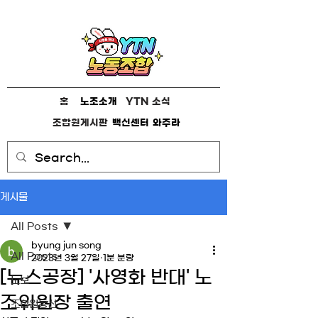
홈
노조소개
YTN 소식
조합원게시판
백신센터
와주라
게시물
All Posts
byung jun song
All Posts
2023년 3월 27일
1분 분량
[뉴스공장] '사영화 반대' 노
노보
조위원장 출연
조합원통신