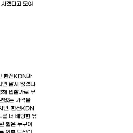
을 사겠다고 모여
만 한전KDN과 
니면 팔지 않겠다
정해 입찰가로 무
형편없는 가격을 
지만, 한전KDN
도를 더 베팅한 유
린 힘은 누구이
온통 의혹 투성이