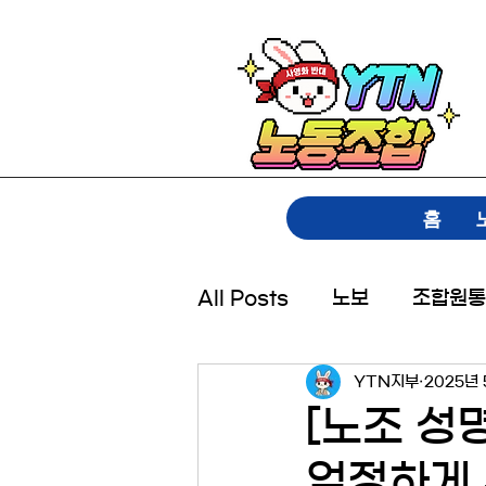
홈
All Posts
노보
조합원통
YTN지부
2025년 
[노조 성
엄정하게 