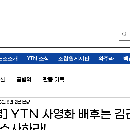
노조소개
YTN 소식
조합원게시판
와주라
백
신
공방위
활동 기록
5월 8일
2분 분량
명] YTN 사영화 배후는 김
수사하라!