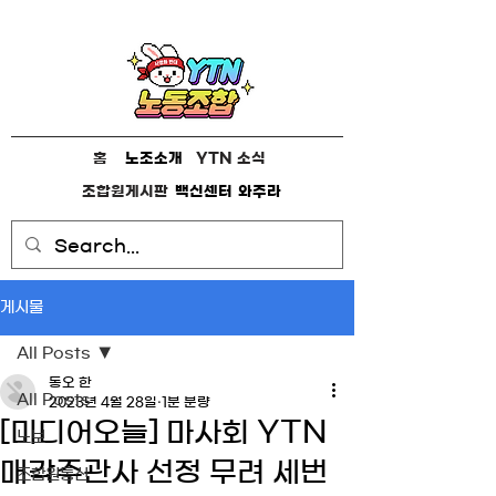
홈
노조소개
YTN 소식
조합원게시판
백신센터
와주라
게시물
All Posts
동오 한
All Posts
2023년 4월 28일
1분 분량
[미디어오늘] 마사회 YTN
노보
매각주관사 선정 무려 세번
조합원통신