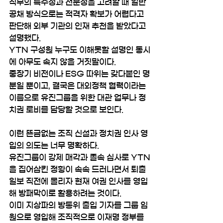
직무의 특수성과 전문성을 고려할 때 일반 
공채 방식으로는 적격자 확보가 어렵다고 
판단해 외부 기관의 인재 추천을 받았다고 
설명했다.
YTN 구성원 누구도 이해못할 설명인 동시
에 아무도 속지 않을 거짓말이다.
중장기 비전이나 ESG 따위는 갖다붙인 명
분일 뿐이고, 결국은 대외정책 협력이라는 
이름으로 유진그룹을 위한 대관 업무나 정
치권 로비를 담당할 것으로 보인다.
이런 뜬금없는 조직 신설과 정치권 인사 영
입의 의도는 너무 명확하다. 
유진그룹이 강제 매각과 졸속 심사로 YTN
을 집어삼킨 정황이 속속 드러나면서 퇴출 
일보 직전에 몰리자 현재 여권 인사를 영입
해 방패막이로 활용하려는 것이다. 
이미 지상파의 방통위 출입 기자를 그룹 임
원으로 영입해 조직적으로 이재명 정부를 