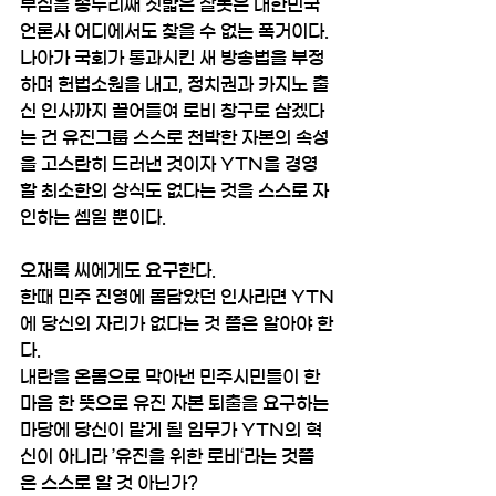
부심을 송두리째 짓밟은 잘못은 대한민국 
언론사 어디에서도 찾을 수 없는 폭거이다.
나아가 국회가 통과시킨 새 방송법을 부정
하며 헌법소원을 내고, 정치권과 카지노 출
신 인사까지 끌어들여 로비 창구로 삼겠다
는 건 유진그룹 스스로 천박한 자본의 속성
을 고스란히 드러낸 것이자 YTN을 경영
할 최소한의 상식도 없다는 것을 스스로 자
인하는 셈일 뿐이다.
오재록 씨에게도 요구한다. 
한때 민주 진영에 몸담았던 인사라면 YTN
에 당신의 자리가 없다는 것 쯤은 알아야 한
다. 
내란을 온몸으로 막아낸 민주시민들이 한 
마음 한 뜻으로 유진 자본 퇴출을 요구하는 
마당에 당신이 맡게 될 임무가 YTN의 혁
신이 아니라 ’유진을 위한 로비‘라는 것쯤
은 스스로 알 것 아닌가? 