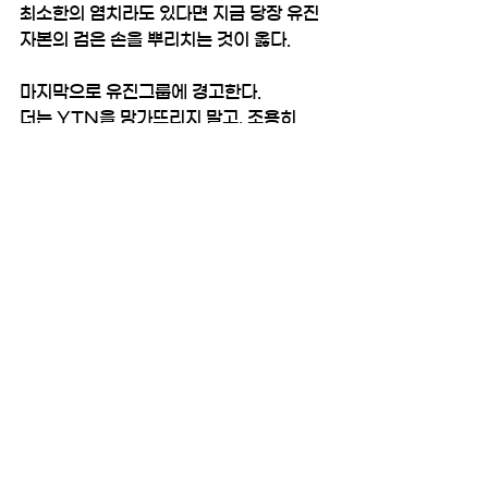
최소한의 염치라도 있다면 지금 당장 유진 
자본의 검은 손을 뿌리치는 것이 옳다. 
마지막으로 유진그룹에 경고한다. 
더는 YTN을 망가뜨리지 말고, 조용히 
YTN에서 물러나라.
그 동안의 과오를 인정하고 사죄한 뒤 본연
의 레미콘 사업에나 집중하길 바란다. 
그것이 YTN 구성원과 시청자뿐 아니라 유
진그룹 구성원들을 위해 마지막 할 일이다.
보도전문채널 YTN의 유진강점기는 곧 소
멸될 것이다.
2025년 11월 12일
전국언론노동조합 YTN지
부
조합원통신