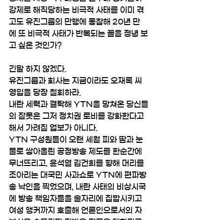
강제로 해직당하는 비극적 사태를 이미 겪
고도 유진그룹의 만행에 동참해 20년 만
에 또 비극적 사태가 반복되는 꼴을 정녕 보
고 싶은 것인가?
긴말 하지 않겠다. 
유진그룹과 회사는 지금이라도 오재록 씨 
영입을 당장 철회하라. 
내란 세력과 결탁해 YTN을 망쳐온 당신들
의 잘못은 그저 정치권 로비를 강화한다고 
해서 가려질 업보가 아니다. 
YTN 구성원들이 오랜 세월 피와 땀과 눈
물로 쌓아올린 공정방송 제도를 한순간에 
무너뜨리고, 윤석열 김건희를 향해 머리를 
조아리는 대국민 사과쇼로 YTN에 편파방
송 낙인을 찍었으며, 내란 사태의 비상시국
에 방송 책임자들을 술자리에 집합시키고 
여성 앵커까지 호출해 언론인으로서의 자