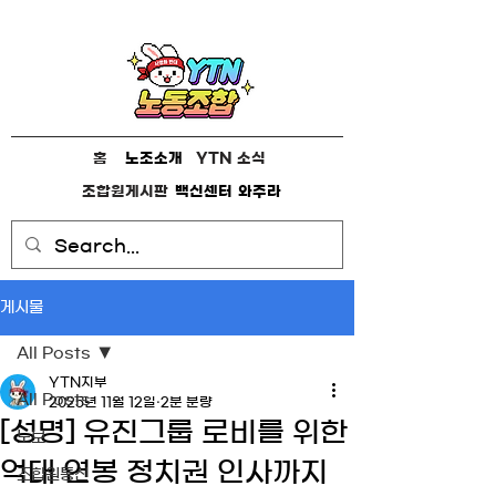
홈
노조소개
YTN 소식
조합원게시판
백신센터
와주라
게시물
All Posts
YTN지부
All Posts
2025년 11월 12일
2분 분량
[성명] 유진그룹 로비를 위한
노보
억대 연봉 정치권 인사까지
조합원통신