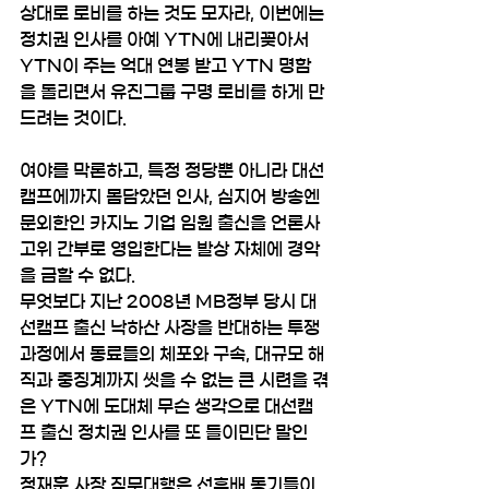
상대로 로비를 하는 것도 모자라, 이번에는 
정치권 인사를 아예 YTN에 내리꽂아서 
YTN이 주는 억대 연봉 받고 YTN 명함
을 돌리면서 유진그룹 구명 로비를 하게 만
드려는 것이다. 
여야를 막론하고, 특정 정당뿐 아니라 대선 
캠프에까지 몸담았던 인사, 심지어 방송엔 
문외한인 카지노 기업 임원 출신을 언론사 
고위 간부로 영입한다는 발상 자체에 경악
을 금할 수 없다. 
무엇보다 지난 2008년 MB정부 당시 대
선캠프 출신 낙하산 사장을 반대하는 투쟁 
과정에서 동료들의 체포와 구속, 대규모 해
직과 중징계까지 씻을 수 없는 큰 시련을 겪
은 YTN에 도대체 무슨 생각으로 대선캠
프 출신 정치권 인사를 또 들이민단 말인
가?
정재훈 사장 직무대행은 선후배 동기들이 