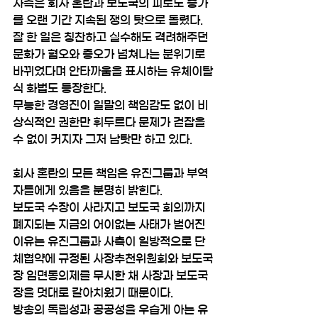
사측은 회사 혼란과 보도국의 피로도 증가
를 오랜 기간 지속된 쟁의 탓으로 돌렸다.
잘 한 일은 칭찬하고 실수해도 격려해주던 
문화가 혐오와 증오가 넘쳐나는 분위기로 
바뀌었다며 안타까움을 표시하는 유체이탈
식 화법도 등장한다.
무능한 경영진이 일말의 책임감도 없이 비
상식적인 권한만 휘두르다 문제가 걷잡을 
수 없이 커지자 그저 남탓만 하고 있다.
회사 혼란의 모든 책임은 유진그룹과 부역
자들에게 있음을 분명히 밝힌다.
보도국 수장이 사라지고 보도국 회의까지 
폐지되는 지금의 어이없는 사태가 벌어진 
이유는 유진그룹과 사측이 일방적으로 단
체협약에 규정된 사장추천위원회와 보도국
장 임면동의제를 무시한 채 사장과 보도국
장을 멋대로 갈아치웠기 때문이다.
방송의 독립성과 공공성을 우습게 아는 유