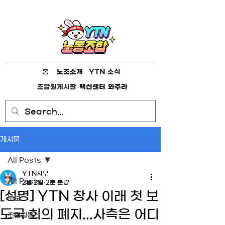
홈
노조소개
YTN 소식
조합원게시판
백신센터
와주라
게시물
All Posts
YTN지부
All Posts
2월 2일
2분 분량
[성명] YTN 창사 이래 첫 보
노보
도국 회의 폐지...사측은 어디
조합원통신