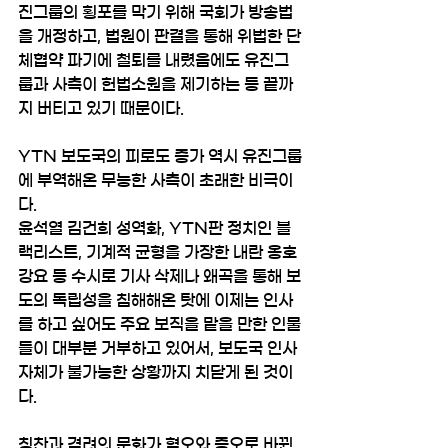
진그룹의 횡포를 막기 위해 국회가 방송법
을 개정하고, 법원이 판결을 통해 위법한 단
체협약 파기에 철퇴를 내렸음에도 유진그
룹과 사측이 헌법소원을 제기하는 등 끝까
지 버티고 있기 때문이다.
YTN 보도국의 피로도 증가 역시 유진그룹
에 부역해온 무능한 사측이 초래한 비극이
다.
윤석열 김건희 성역화, YTN판 정치인 블
랙리스트, 기계적 균형을 가장한 내란 옹호 
강요 등 수시로 기사 삭제나 왜곡을 통해 보
도의 독립성을 침해해온 탓에 이제는 인사
를 하고 싶어도 주요 보직을 맡을 만한 인물
들이 대부분 거부하고 있어서, 보도국 인사 
자체가 불가능한 상황까지 치닫게 된 것이
다.
칭찬과 격려의 문화가 혐오와 증오로 바뀐 