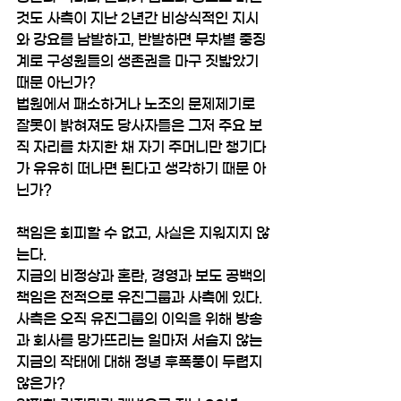
것도 사측이 지난 2년간 비상식적인 지시
와 강요를 남발하고, 반발하면 무차별 중징
계로 구성원들의 생존권을 마구 짓밟았기 
때문 아닌가?
법원에서 패소하거나 노조의 문제제기로 
잘못이 밝혀져도 당사자들은 그저 주요 보
직 자리를 차지한 채 자기 주머니만 챙기다
가 유유히 떠나면 된다고 생각하기 때문 아
닌가?
책임은 회피할 수 없고, 사실은 지워지지 않
는다.
지금의 비정상과 혼란, 경영과 보도 공백의 
책임은 전적으로 유진그룹과 사측에 있다. 
사측은 오직 유진그룹의 이익을 위해 방송
과 회사를 망가뜨리는 일마저 서슴지 않는 
지금의 작태에 대해 정녕 후폭풍이 두렵지 
않은가?