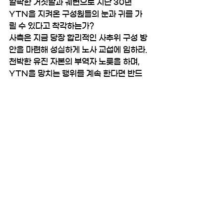
얄팍한 거짓말과 궤변으로 지난 30년 
YTN을 지켜온 구성원들의 눈과 귀를 가
릴 수 있다고 착각하는가?
사측은 지금 당장 합리적인 사추위 구성 방
안을 마련해 성실하게 노사 교섭에 임하라. 
천박한 유진 자본의 부역자 노릇을 하며, 
YTN을 망치는 행위를 계속 한다면 반드
시 책임을 물을 것이다.
2026년 2월 2일
전국언론노동조합 YTN지부
조합원통신