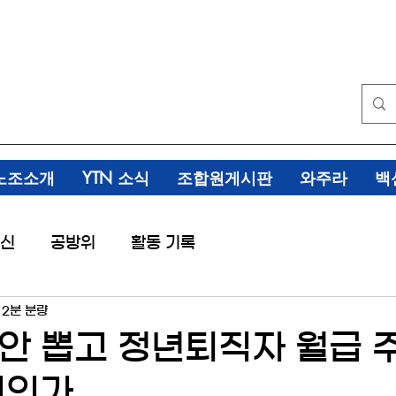
노조소개
YTN 소식
조합원게시판
와주라
백
신
공방위
활동 기록
2분 분량
안 뽑고 정년퇴직자 월급 
신인가