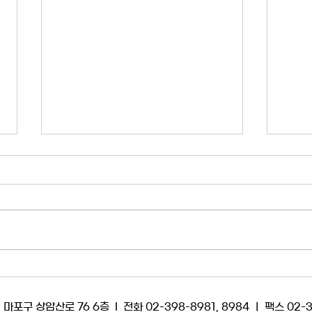
[성명] ‘김백 사과’ 면죄부는 양
[성명
상우 사단의 ‘내란 공범’ 인증이
의 
다!
2024년 4월 3일은 30년 YTN 역
회사가
사에서 가장 치욕적인 날로 기록된
한 내
다. 쿠데타처럼 주조정실을 통해 기
당토 
습 송출된 김백 전 사장의 사과 방송
를 공
은 YTN 구성원들의 자긍심을 갈갈
에 따
이 찢어발겼다. YTN 대표이사라는
한 마
자가 당시 최고 권력이었던 윤석열
자 애
 상암산로 76 6층 l 전화 02-398-8981, 8984 ㅣ 팩스 02-