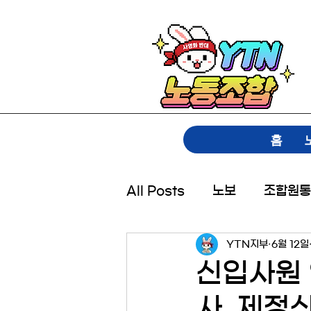
홈
All Posts
노보
조합원통
YTN지부
6월 12일
신입사원 
사, 제정