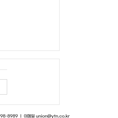
] 사추위 교섭에 대한 사측
허위 주장을 반박한다
 사장추천위원회 교섭과 관련
용을 사내에 공지하면서 얼토
않은 허위 사실을 동원해 노조
격했다. 방미통위의 시정명령
른 징계 시한이 다가오자 다급
음에 어떤 명분이라도 만들고
쓰는 모습이 애처롭다. 노조는
398-8989 ㅣ 이메일
union@ytn.co.kr