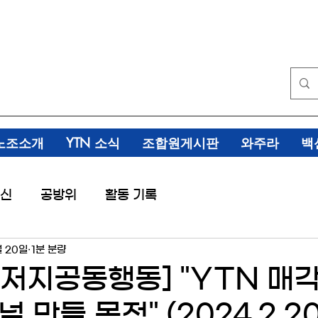
노조소개
YTN 소식
조합원게시판
와주라
백
신
공방위
활동 기록
월 20일
1분 분량
저지공동행동] "YTN 매각
 만들 목적" (2024.2.20