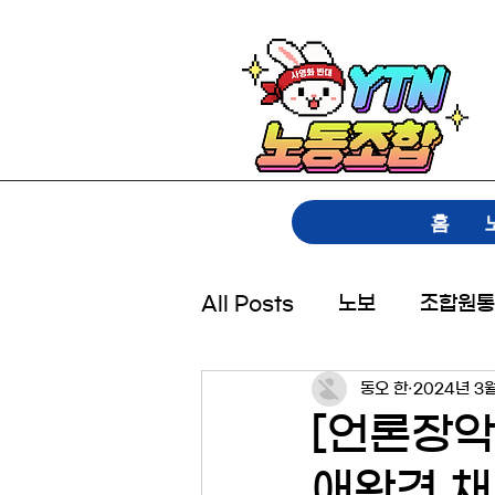
홈
All Posts
노보
조합원통
동오 한
2024년 3
[언론장악
애완견 채널