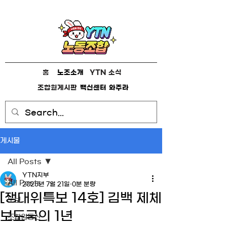
홈
노조소개
YTN 소식
조합원게시판
백신센터
와주라
게시물
All Posts
YTN지부
All Posts
2025년 7월 21일
0분 분량
[쟁대위특보 14호] 김백 제체
노보
보도국의 1년
조합원통신