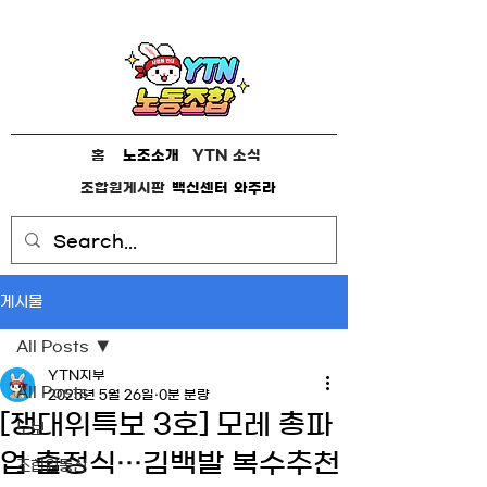
홈
노조소개
YTN 소식
조합원게시판
백신센터
와주라
게시물
All Posts
YTN지부
All Posts
2025년 5월 26일
0분 분량
[쟁대위특보 3호] 모레 총파
노보
업 출정식…김백발 복수추천
조합원통신