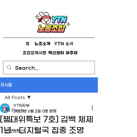
홈
노조소개
YTN 소식
조합원게시판
백신센터
와주라
게시물
All Posts
YTN지부
All Posts
2025년 6월 2일
0분 분량
[쟁대위특보 7호] 김백 체제
노보
1년…디지털국 집중 조명
조합원통신