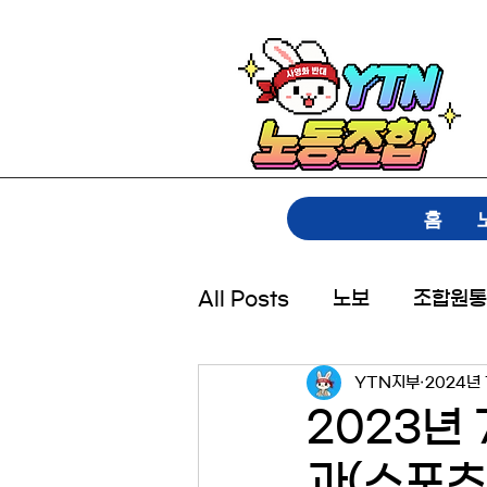
홈
All Posts
노보
조합원통
YTN지부
2024년 
2023년
과(스포츠