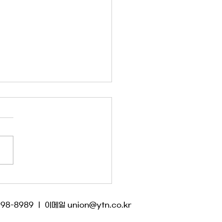
26년 2월 공정방송위원회
회의 결과(공정방송위원회
 관한 건)
 노사 공정방송위원회는
6년 3월 4일 임시회의를 열고
건을 논의했습니다. <안건 1.
송위원회 운영에 관한 건> 초
보도국장 공석 상황에서의 공
위원회 운영과 관련해, 사측
정방송위원회 개최를 이어가야
398-8989 ㅣ 이메일
union@ytn.co.kr
 데 동의한다면서도, 단체협