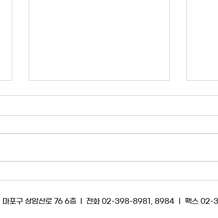
2026년 4월 공정방송위원회
20
임시회의( 저널리즘책무위원회
임시
활동에 관한 건)
운영에
YTN 노사 공정방송위원회는
YTN
2026년 4월 8일 임시회의를 열고
202
다음 안건을 논의했습니다. <안건 1.
다음 안
저널리즘책무위원회 활동에 관한 건
공정방
> YTN 이사회가 최근 이사회 산하
유의 
저널리즘책무위원회(이하 ‘책무위’)
정방송
를 구성하고, 보도자율성 침해 진상
은 공
 상암산로 76 6층 l 전화 02-398-8981, 8984 ㅣ 팩스 02-
조사 및 재발 방지 대책 마련에 나서
한다는