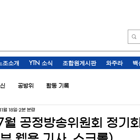
노조소개
YTN 소식
조합원게시판
와주라
백
신
공방위
활동 기록
11월 18일
2분 분량
 7월 공정방송위원회 정기
부 웹용 기사, 스크롤)