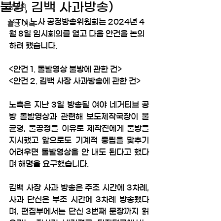
불방, 김백 사과방송)
공방위
YTN 노사 공정방송위원회는 2024년 4
활동 기록
월 8일 임시회의를 열고 다음 안건을 논의
하려 했습니다.
<안건 1. 돌발영상 불방에 관한 건>
<안건 2. 김백 사장 사과방송에 관한 건>
노측은 지난 3일 방송될 여야 네거티브 공
방 돌발영상과 관련해 보도제작국장이 불
균형, 불공정을 이유로 제작진에게 불방을 
지시했고 앞으로도 기계적 중립을 맞추기 
어려우면 돌발영상을 안 내도 된다고 했다
며 해명을 요구했습니다. 
김백 사장 사과 방송은 주조 시간에 3차례, 
사과 단신은 부조 시간에 3차례 방송됐다
며, 편집부에서는 단신 3번째 문장까지 읽