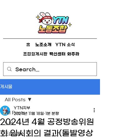
홈
노조소개
YTN 소식
조합원게시판
백신센터
와주라
게시물
All Posts
YTN지부
All Posts
2024년 11월 18일
1분 분량
2024년 4월 공정방송위원
노보
회 임시회의 결과(돌발영상
조합원통신