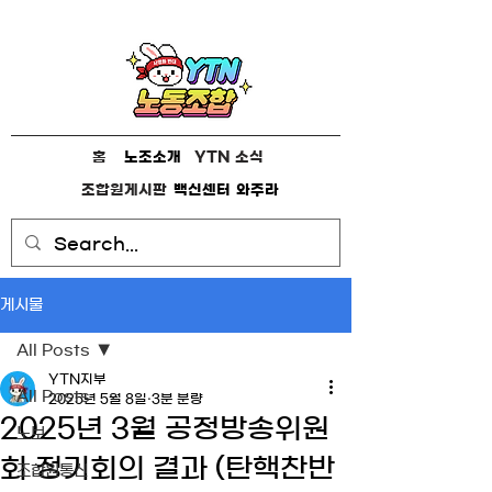
홈
노조소개
YTN 소식
조합원게시판
백신센터
와주라
게시물
All Posts
YTN지부
All Posts
2025년 5월 8일
3분 분량
2025년 3월 공정방송위원
노보
회 정기회의 결과 (탄핵찬반
조합원통신