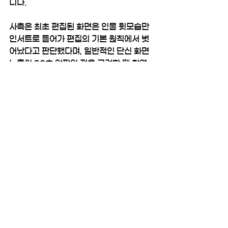
니다.
사측은 최초 편집된 화면은 인물 뒷모습만 
인서트로 들어가 편집의 기본 원칙에서 벗
어났다고 판단했다며, 일반적인 단신 화면 
노출이 20초 안팎인 점을 고려할 때 촬영 
원본에 리액션 샷으로 들어간 사장 등 임원 
얼굴을 앞쪽에 배치하는 것이 타당하다는 
입장을 고수했습니다.
노측은 또 부장의 문제의 발언은 내부 구성
원에게 ‘경영진에게 유리한 뉴스’를 만들라
는 압박으로 작용해 기자들의 자기검열을 
유발할 뿐만 아니라, 사기와 직업만족도를 
떨어뜨리고 보도와 업무를 위한 상부 지시 
목적을 의심케 해 공정방송을 위한 내부 동
력을 저하시킬 우려가 크다고 비판했습니
다.