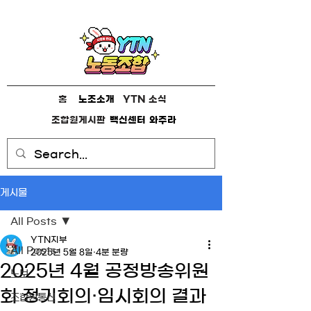
홈
노조소개
YTN 소식
조합원게시판
백신센터
와주라
게시물
All Posts
YTN지부
All Posts
2025년 5월 8일
4분 분량
2025년 4월 공정방송위원
노보
회 정기회의·임시회의 결과
조합원통신