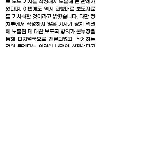
로 보도 기사를 작성해서 노출해 온 관례가 
있다며, 이번에도 역시 관행대로 보도자료
를 기사화한 것이라고 밝혔습니다. 다만 정
치부에서 작성하지 않은 기사가 정치 섹션
에 노출된 데 대한 보도국 항의가 본부장을 
통해 디지털국으로 전달되었고, 삭제하는 
것이 좋겠다는 의견이 내려와 삭제했다고 
덧붙였습니다. 노출하지 않을 수 없었느냐
는 노측 질의에는 그런 전례가 없었다고 답
하였으나, 노측은 앞서 디지털뉴스팀에서
도 사안에 따라 보도자료 게시를 거부한 사
례가 있었고, 해당 자료를 기사화하는 것에 
대한 팀내 문제 인식도 있었던 것으로 확인
된 만큼 ‘관례’라는 설명은 충분치 않다고 
지적했습니다.
다만 사측도 회사 이슈가 회사 채널을 통해 
나가는 것은 되도록 자제하는 것이 좋겠다
고 밝혔습니다. 또 그동안의 관행이 세밀하