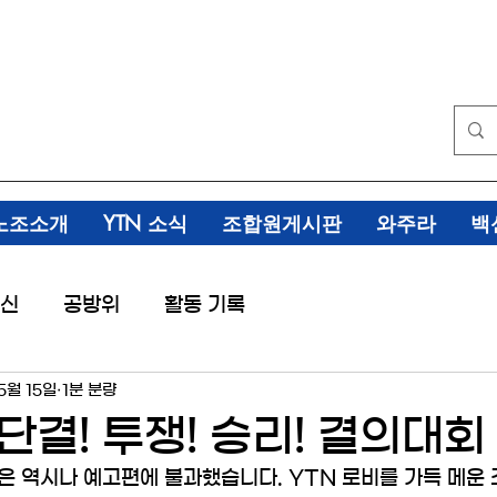
노조소개
YTN 소식
조합원게시판
와주라
백
신
공방위
활동 기록
5월 15일
1분 분량
 단결! 투쟁! 승리! 결의대회
은 역시나 예고편에 불과했습니다. YTN 로비를 가득 메운