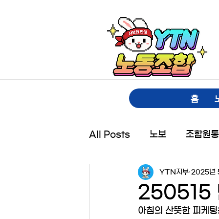
홈
All Posts
노보
조합원통
YTN지부
2025년 
250515
아침의 산뜻한 피케팅