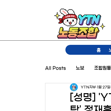
홈
All Posts
노보
조합원통
YTN지부
1월 27일
[성명] '
탁' 정재