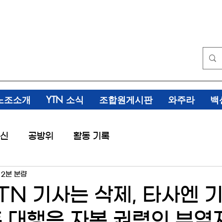
노조소개
YTN 소식
조합원게시판
와주라
백
신
공방위
활동 기록
2분 분량
YTN 기사는 삭제, 타사엔 
훈 대행은 자본 권력의 부역