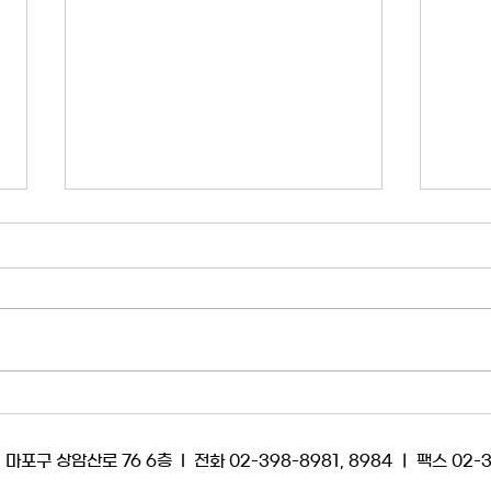
[성명] ‘김백 사과’ 면죄부는 양
[성명
상우 사단의 ‘내란 공범’ 인증이
의 
다!
2024년 4월 3일은 30년 YTN 역
회사가
사에서 가장 치욕적인 날로 기록된
한 내
다. 쿠데타처럼 주조정실을 통해 기
당토 
습 송출된 김백 전 사장의 사과 방송
를 공
은 YTN 구성원들의 자긍심을 갈갈
에 따
이 찢어발겼다. YTN 대표이사라는
한 마
자가 당시 최고 권력이었던 윤석열
자 애
 상암산로 76 6층 l 전화 02-398-8981, 8984 ㅣ 팩스 02-
부부에게 고개를 숙였다. '김건희 의
지난해