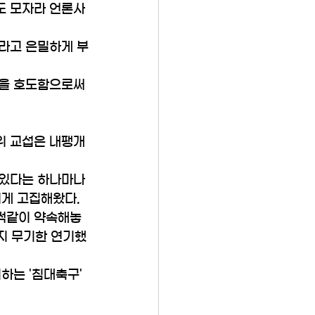
도 모자라 언론사
달라고 은밀하게 부
론을 호도함으로써 
위 교섭은 내팽개
 있다는 하나마나
되게 고집해왔다.
썩같이 약속해놓
까지 무기한 연기했
는 '침대축구' 