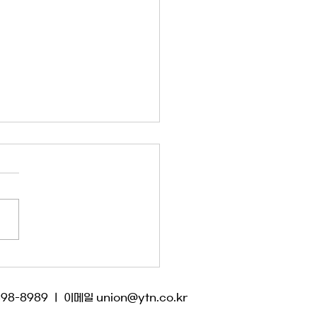
] 사추위 교섭에 대한 사측
허위 주장을 반박한다
 사장추천위원회 교섭과 관련
용을 사내에 공지하면서 얼토
않은 허위 사실을 동원해 노조
격했다. 방미통위의 시정명령
른 징계 시한이 다가오자 다급
음에 어떤 명분이라도 만들고
쓰는 모습이 애처롭다. 노조는
398-8989 ㅣ 이메일
union@ytn.co.kr
 9월부터 지금까지 사측과의