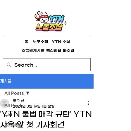
홈
노조소개
YTN 소식
조합원게시판
백신센터
와주라
게시물
All Posts
동오 한
All Posts
2024년 3월 19일
1분 분량
'YTN 불법 매각 규탄' YTN
노보
사옥 앞 첫 기자회견
조합원통신