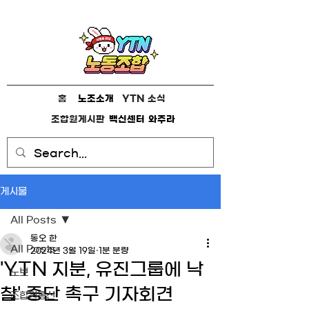
홈
노조소개
YTN 소식
조합원게시판
백신센터
와주라
게시물
All Posts
동오 한
All Posts
2024년 3월 19일
1분 분량
'YTN 지분, 유진그룹에 낙
노보
찰' 중단 촉구 기자회견
조합원통신