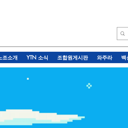
노조소개
YTN 소식
조합원게시판
와주라
백